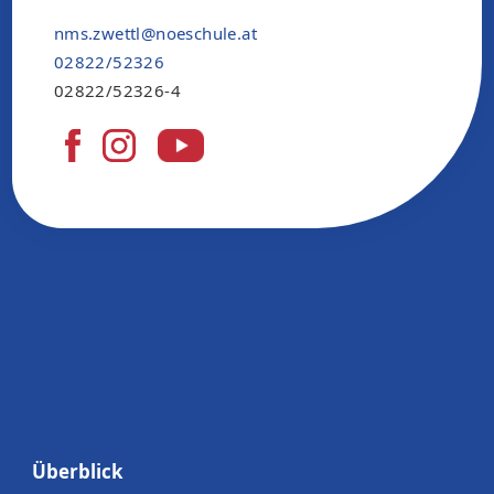
nms.zwettl@noeschule.at
02822/52326
02822/52326-4
Überblick