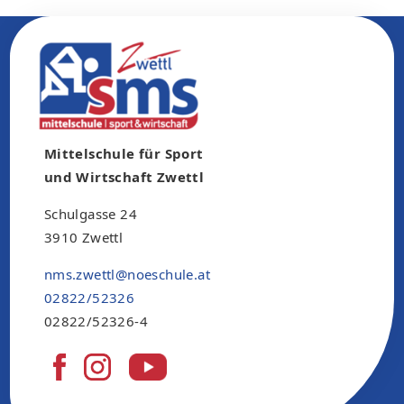
Mittelschule für Sport
und Wirtschaft Zwettl
Schulgasse 24
3910 Zwettl
nms.zwettl@noeschule.at
02822/52326
02822/52326-4