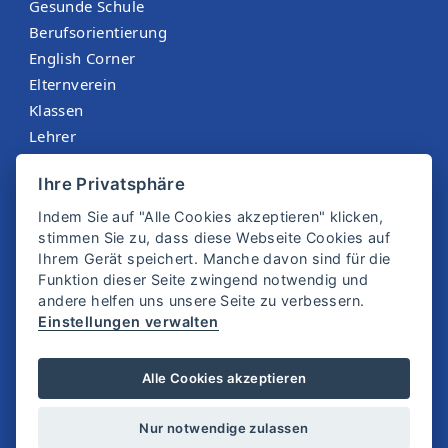
Gesunde Schule
Berufsorientierung
English Corner
Elternverein
Klassen
Lehrer
Menüplan St. Martin
Ihre Privatsphäre
Sokrates
Indem Sie auf "Alle Cookies akzeptieren" klicken,
stimmen Sie zu, dass diese Webseite Cookies auf
Ihrem Gerät speichert. Manche davon sind für die
Funktion dieser Seite zwingend notwendig und
andere helfen uns unsere Seite zu verbessern.
Einstellungen verwalten
© 2025 SMS Zwettl
Alle Cookies akzeptieren
Impressum
Datenschutz
Nur notwendige zulassen