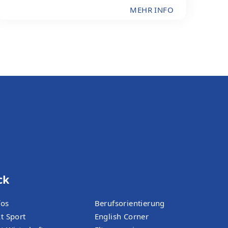
MEHR INFO
ck
fos
Berufsorientierung
t Sport
English Corner