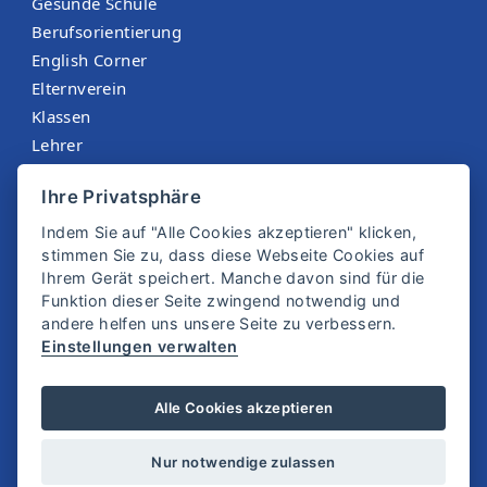
Gesunde Schule
Berufsorientierung
English Corner
Elternverein
Klassen
Lehrer
Menüplan St. Martin
Ihre Privatsphäre
Sokrates
Indem Sie auf "Alle Cookies akzeptieren" klicken,
stimmen Sie zu, dass diese Webseite Cookies auf
Ihrem Gerät speichert. Manche davon sind für die
Funktion dieser Seite zwingend notwendig und
andere helfen uns unsere Seite zu verbessern.
Einstellungen verwalten
© 2025 SMS Zwettl
Alle Cookies akzeptieren
Impressum
Datenschutz
Nur notwendige zulassen