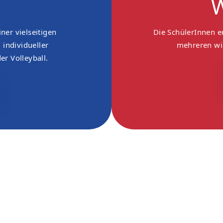
W
ner vielseitigen
Die SchülerInnen e
 individueller
mehreren wir
r Volleyball.