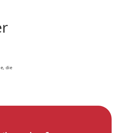
er
e, die